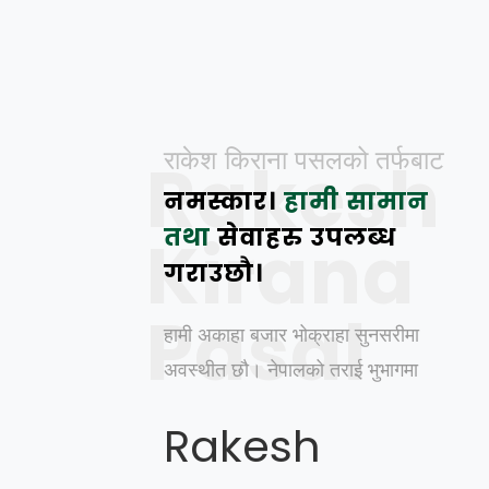
राकेश किराना पसलको तर्फबाट
Rakesh
नमस्कार।
हामी सामान
तथा
सेवाहरु उपलब्ध
Kirana
गराउछौ।
Pasal
हामी अकाहा बजार भोक्राहा सुनसरीमा
अवस्थीत छौ। नेपालको तराई भुभागमा
Rakesh